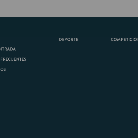
DEPORTE
COMPETICIÓN
A
ENTES
minos y Condiciones
|
Aviso Legal
| Hecho con
por
Cobbleweb
| v7