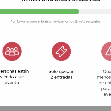
Por favor espere mientras revisamos los tickets restantes
nas están
Solo quedan
Quedan
o este
2 entradas
menos del 1%
ento
de entradas
para este
evento