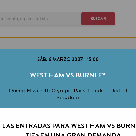
VE
BUSCAR
SÁB. 6 MARZO 2027
-
15:00
WEST HAM VS BURNLEY
ueen Elizabeth Olympic Park, London, United
Kingdom
 ENTRADAS PARA WEST HAM VS BURNLEY
TIENEN UNA GRAN DEMANDA.