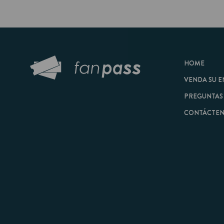
HOME
VENDA SU ENTRAD
PREGUNTAS FRECU
CONTÁCTENOS
© 2026 FanPass |
Tér