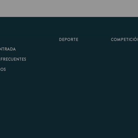
DEPORTE
COMPETICIÓN
A
ENTES
minos y Condiciones
|
Aviso Legal
| Hecho con
por
Cobbleweb
| v7