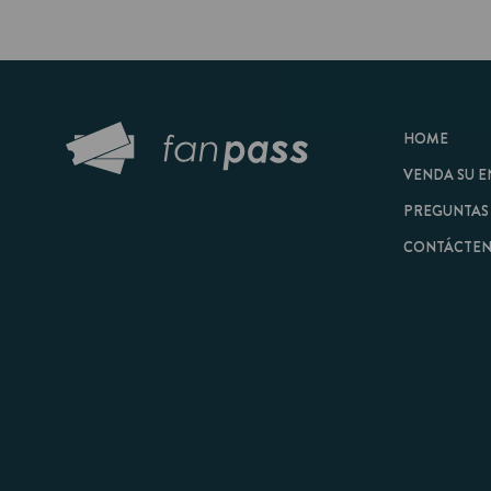
HOME
VENDA SU ENTRAD
PREGUNTAS FRECU
CONTÁCTENOS
© 2026 FanPass |
Tér