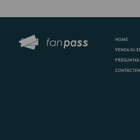
HOME
VENDA SU ENTRAD
PREGUNTAS FRECU
CONTÁCTENOS
© 2026 FanPass |
Tér