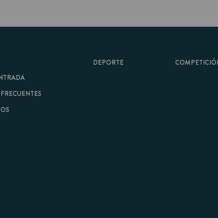
DEPORTE
COMPETICIÓN
A
ENTES
minos y Condiciones
|
Aviso Legal
| Hecho con
por
Cobbleweb
| v7