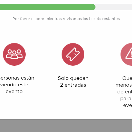
Por favor espere mientras revisamos los tickets restantes
nas están
Solo quedan
Quedan
o este
2 entradas
menos del 1%
ento
de entradas
para este
evento