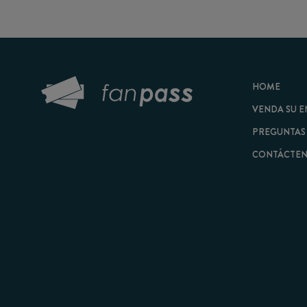
HOME
VENDA SU ENTRAD
PREGUNTAS FRECU
CONTÁCTENOS
© 2026 FanPass |
Tér