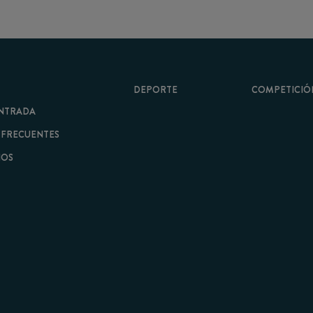
DEPORTE
COMPETICIÓN
A
ENTES
minos y Condiciones
|
Aviso Legal
| Hecho con
por
Cobbleweb
| v7