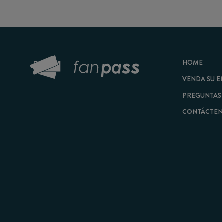
HOME
VENDA SU ENTRAD
PREGUNTAS FRECU
CONTÁCTENOS
© 2026 FanPass |
Tér