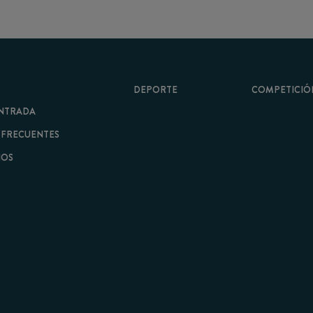
DEPORTE
COMPETICIÓN
A
ENTES
minos y Condiciones
|
Aviso Legal
| Hecho con
por
Cobbleweb
| v7