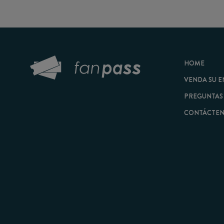
HOME
VENDA SU ENTRAD
PREGUNTAS FRECU
CONTÁCTENOS
© 2026 FanPass |
Tér