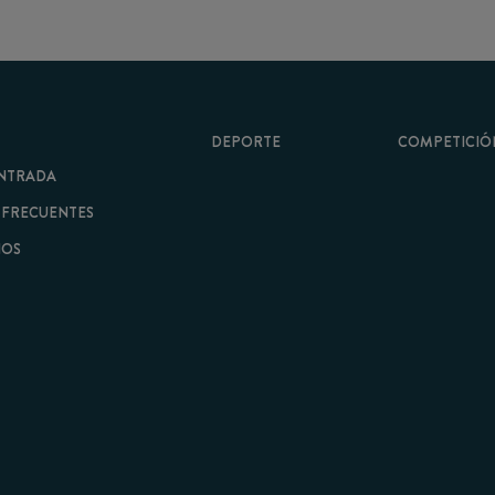
DEPORTE
COMPETICIÓN
A
ENTES
minos y Condiciones
|
Aviso Legal
| Hecho con
por
Cobbleweb
| v7