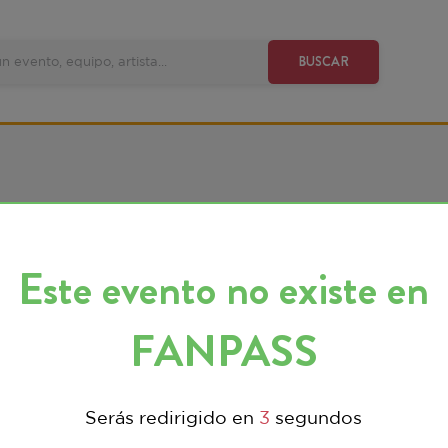
VE
BUSCAR
ste evento no existe en
FANPASS
Serás redirigido en
3
segundos