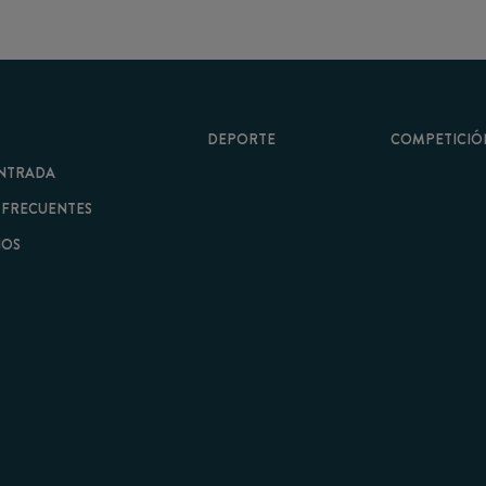
DEPORTE
COMPETICIÓN
A
ENTES
minos y Condiciones
|
Aviso Legal
| Hecho con
por
Cobbleweb
| v7