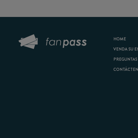
HOME
VENDA SU ENTRAD
PREGUNTAS FRECU
CONTÁCTENOS
© 2026 FanPass |
Tér