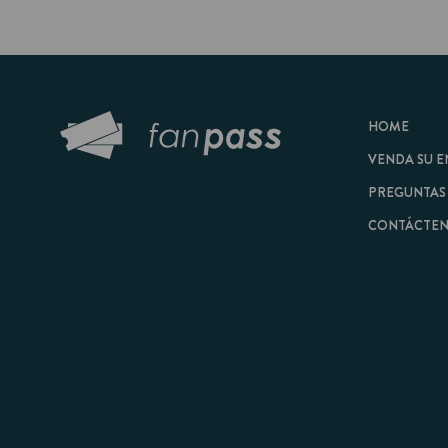
HOME
VENDA SU ENTRAD
PREGUNTAS FRECU
CONTÁCTENOS
© 2026 FanPass |
Tér