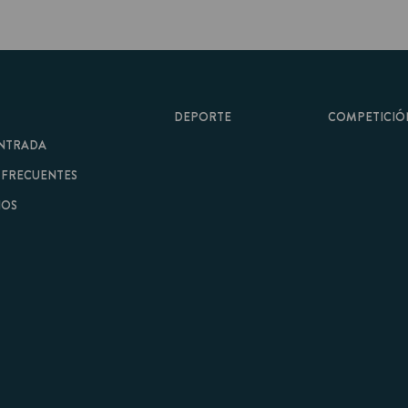
DEPORTE
COMPETICIÓN
A
ENTES
minos y Condiciones
|
Aviso Legal
| Hecho con
por
Cobbleweb
| v7