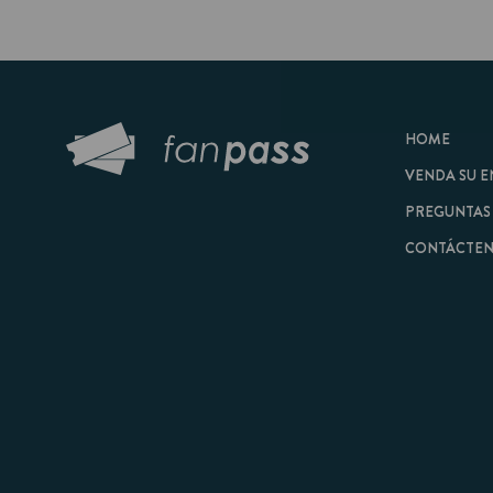
HOME
VENDA SU ENTRAD
PREGUNTAS FRECU
CONTÁCTENOS
© 2026 FanPass |
Tér