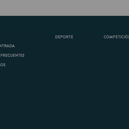
DEPORTE
COMPETICIÓN
A
ENTES
minos y Condiciones
|
Aviso Legal
| Hecho con
por
Cobbleweb
| v7