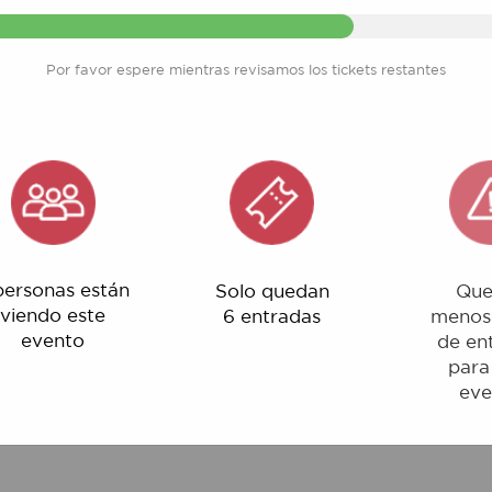
Por favor espere mientras revisamos los tickets restantes
nas están
Solo quedan
Quedan
o este
6 entradas
menos del 1%
ento
de entradas
para este
evento