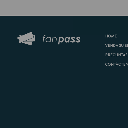
HOME
VENDA SU ENTRAD
PREGUNTAS FRECU
CONTÁCTENOS
© 2026 FanPass |
Tér