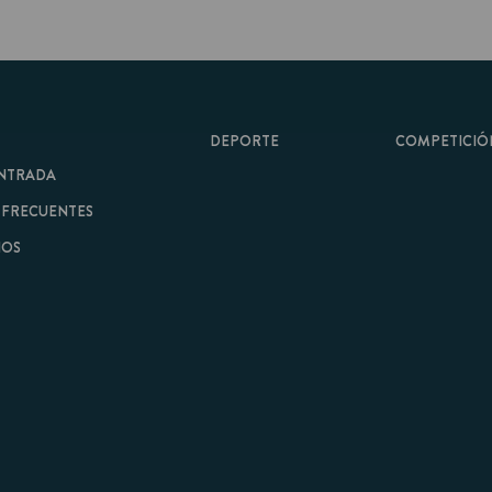
DEPORTE
COMPETICIÓN
A
ENTES
minos y Condiciones
|
Aviso Legal
| Hecho con
por
Cobbleweb
| v7