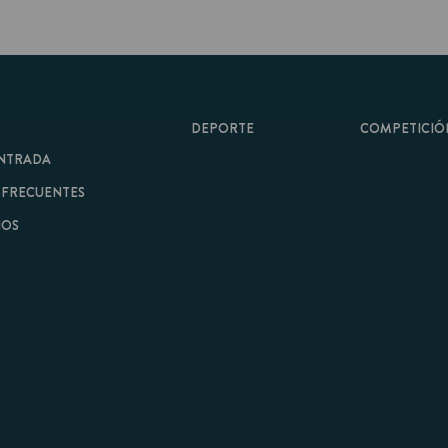
DEPORTE
COMPETICIÓN
A
ENTES
minos y Condiciones
|
Aviso Legal
| Hecho con
por
Cobbleweb
| v7