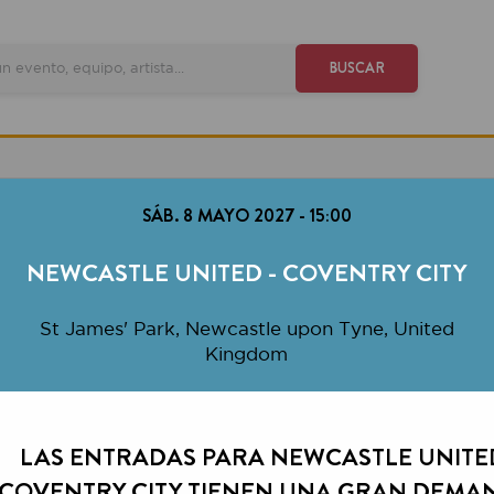
VE
BUSCAR
SÁB. 8 MAYO 2027
-
15:00
EWCASTLE UNITED - COVENTRY CITY
t James' Park, Newcastle upon Tyne, United
Kingdom
S ENTRADAS PARA NEWCASTLE UNITED -
ENTRY CITY TIENEN UNA GRAN DEMANDA.