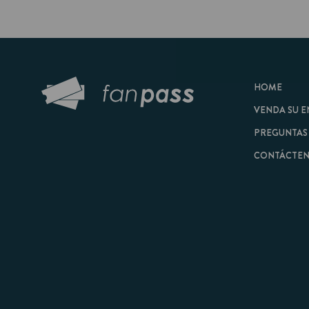
HOME
VENDA SU ENTRAD
PREGUNTAS FRECU
CONTÁCTENOS
© 2026 FanPass |
Tér