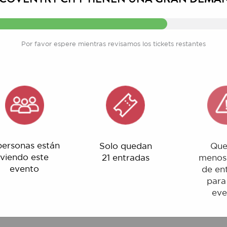
Por favor espere mientras revisamos los tickets restantes
nas están
Solo quedan
Quedan
o este
21 entradas
menos del 1%
ento
de entradas
para este
evento