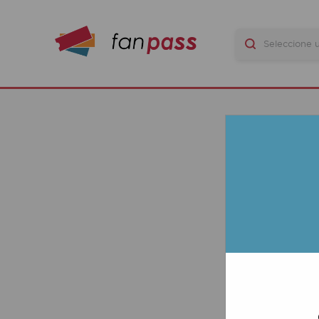
N
S
LA
COV