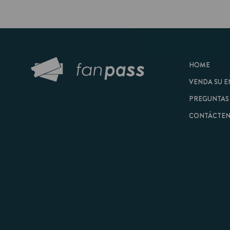
HOME
VENDA SU ENTRAD
PREGUNTAS FRECU
CONTÁCTENOS
© 2026 FanPass |
Tér