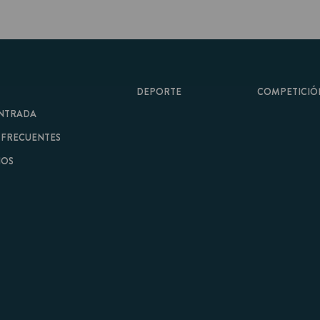
DEPORTE
COMPETICIÓN
A
ENTES
minos y Condiciones
|
Aviso Legal
| Hecho con
por
Cobbleweb
| v7