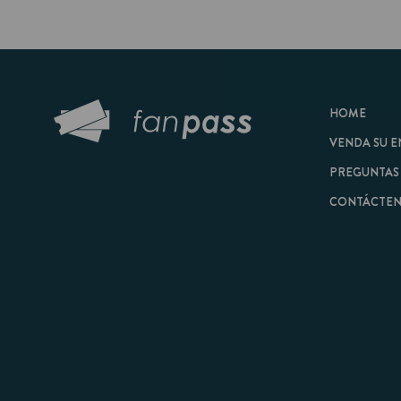
HOME
VENDA SU ENTRAD
PREGUNTAS FRECU
CONTÁCTENOS
© 2026 FanPass |
Tér