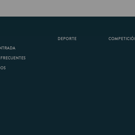
DEPORTE
COMPETICIÓN
A
ENTES
minos y Condiciones
|
Aviso Legal
| Hecho con
por
Cobbleweb
| v7