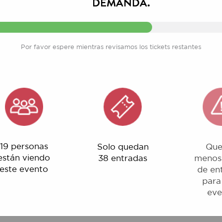
Por favor espere mientras revisamos los tickets restantes
rsonas
Solo quedan
Quedan
 viendo
38 entradas
menos del 1%
evento
de entradas
para este
evento