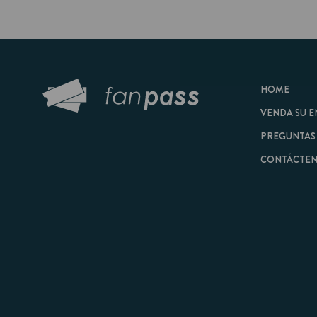
HOME
VENDA SU ENTRAD
PREGUNTAS FRECU
CONTÁCTENOS
© 2026 FanPass |
Tér