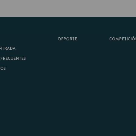
DEPORTE
COMPETICIÓN
A
ENTES
minos y Condiciones
|
Aviso Legal
| Hecho con
por
Cobbleweb
| v7