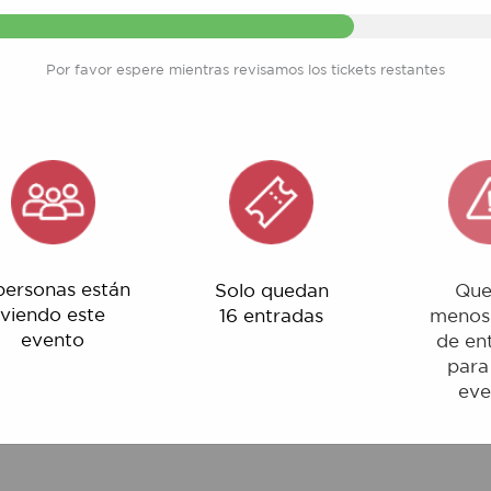
Por favor espere mientras revisamos los tickets restantes
nas están
Solo quedan
Quedan
o este
16 entradas
menos del 1%
ento
de entradas
para este
evento