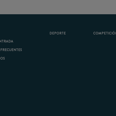
DEPORTE
COMPETICIÓN
A
ENTES
minos y Condiciones
|
Aviso Legal
| Hecho con
por
Cobbleweb
| v7