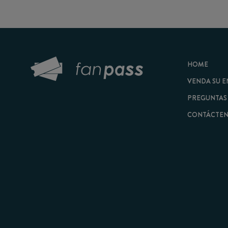
HOME
VENDA SU ENTRAD
PREGUNTAS FRECU
CONTÁCTENOS
© 2026 FanPass |
Tér