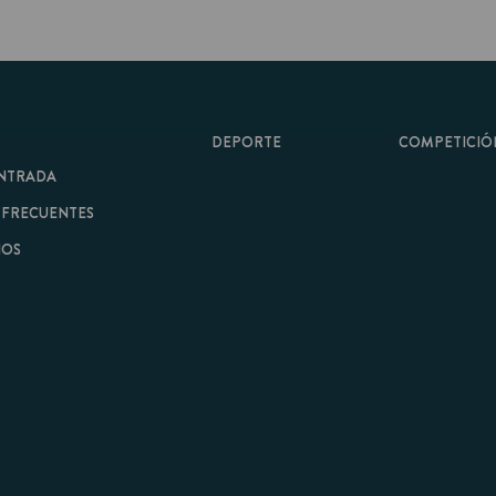
DEPORTE
COMPETICIÓN
A
ENTES
minos y Condiciones
|
Aviso Legal
| Hecho con
por
Cobbleweb
| v7