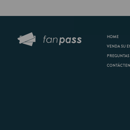
HOME
VENDA SU ENTRAD
PREGUNTAS FRECU
CONTÁCTENOS
© 2026 FanPass |
Tér