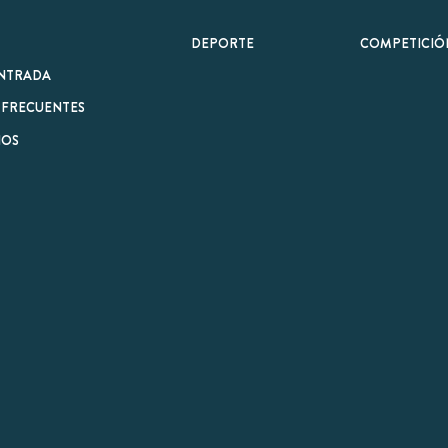
minos y Condiciones
|
Aviso Legal
| Hecho con
por
Cobbleweb
| v7