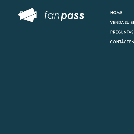
© 2026 FanPass |
Tér