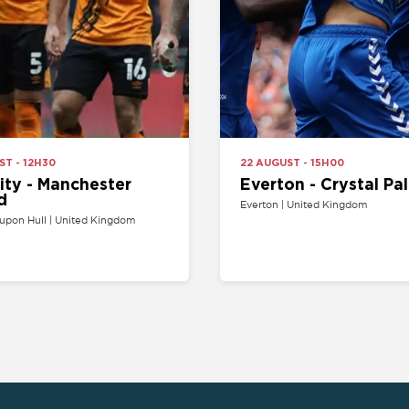
- Manchester
Everton - Crystal Palace
Everton | United Kingdom
l | United Kingdom
DEPORTE
COMPETICIÓN
A
ENTES