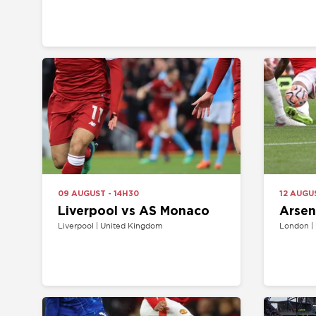
09 AUGUST - 14H30
12 AUGUST - 19
Liverpool vs AS Monaco
Arsenal v
Liverpool | United Kingdom
London | United 