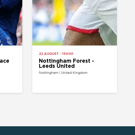
Nottingham Forest -
Leeds United
Nottingham | United Kingdom
ARTISTA/LUGAR
EQUIPO
Entradas Atlético de
Madrid
Entradas FC Barcelona
Real Madrid Entradas
Entradas Arsenal FC
Entradas Chelsea
Entradas Manchester