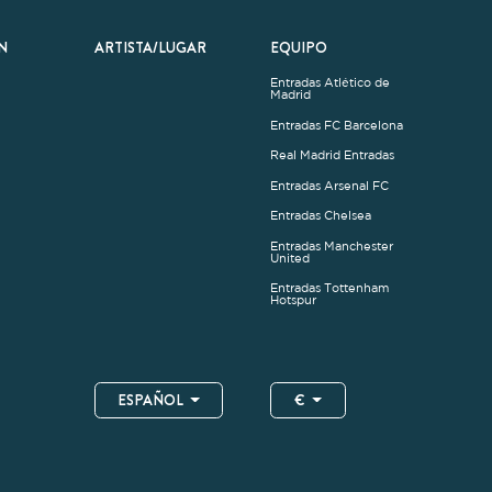
United
Entradas Tottenham
Hotspur
ESPAÑOL
€
.4.1