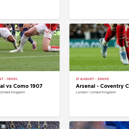
H30
21 AUGUST - 20H00
s Como 1907
Arsenal - Coventry City
Kingdom
London | United Kingdom