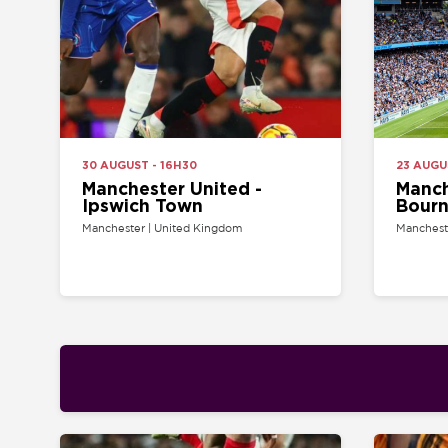
30 AUGUST - 16H30
23 AUGUST - 14
Manchester United -
Manchester
Ipswich Town
Bournemo
Manchester | United Kingdom
Manchester | Uni
21 AUGUST - 20H00
22 AUGUST - 12