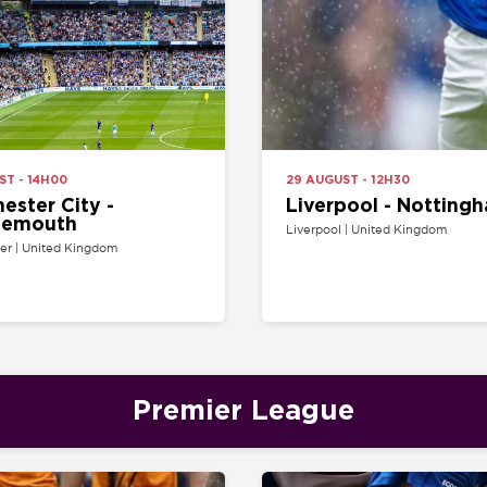
H00
29 AUGUST - 12H30
 City -
Liverpool - Nottingham Forest
uth
Liverpool | United Kingdom
ted Kingdom
Premier League
H30
22 AUGUST - 15H00