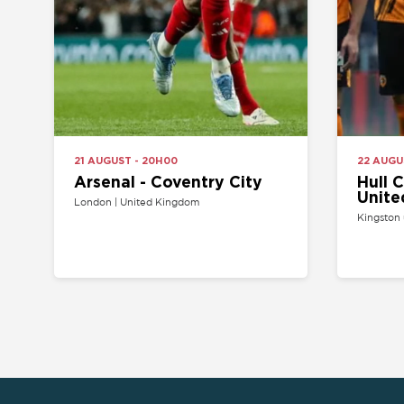
Arsenal - Coventry City
Hull City 
United
London | United Kingdom
Kingston upon Hul
HOME
VENDA SU ENTRAD
PREGUNTAS FRECU
CONTÁCTENOS