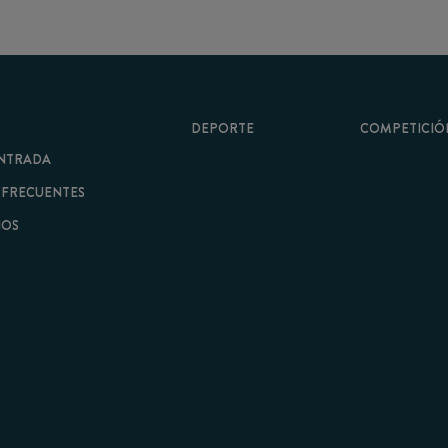
DEPORTE
COMPETICIÓN
A
ENTES
minos y Condiciones
|
Aviso Legal
| Hecho con
por
Cobbleweb
| v7