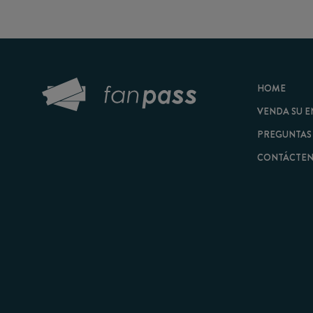
HOME
VENDA SU ENTRAD
PREGUNTAS FRECU
CONTÁCTENOS
© 2026 FanPass |
Tér