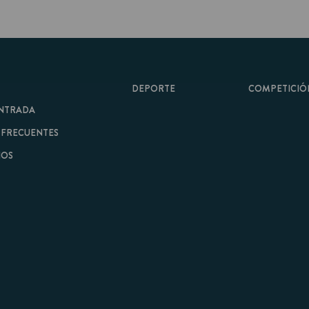
DEPORTE
COMPETICIÓN
A
ENTES
minos y Condiciones
|
Aviso Legal
| Hecho con
por
Cobbleweb
| v7