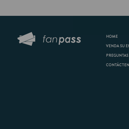
HOME
VENDA SU ENTRAD
PREGUNTAS FRECU
CONTÁCTENOS
© 2026 FanPass |
Tér