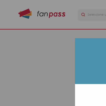
B
G
N