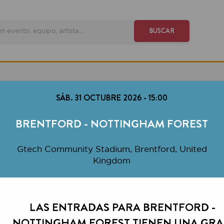
VE
BUSCAR
SÁB. 31 OCTUBRE 2026
-
15:00
RENTFORD - NOTTINGHAM FOREST
tech Community Stadium, Brentford, United
Kingdom
LAS ENTRADAS PARA BRENTFORD -
OTTINGHAM FOREST TIENEN UNA GRAN
DEMANDA.