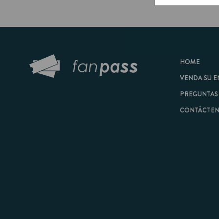
HOME
VENDA SU ENTRAD
PREGUNTAS FRECU
CONTÁCTENOS
© 2026 FanPass |
Tér