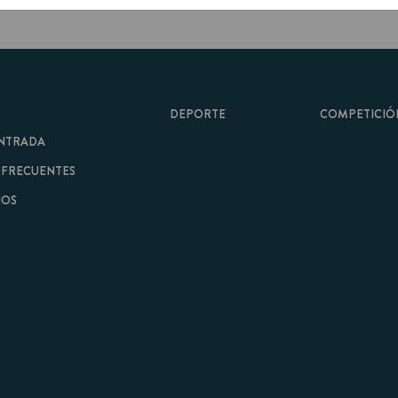
DEPORTE
COMPETICIÓN
A
ENTES
minos y Condiciones
|
Aviso Legal
| Hecho con
por
Cobbleweb
| v7