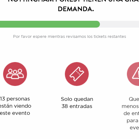
Por favor espere mientras revisamos los tickets restantes
rsonas
Solo quedan
Quedan
 viendo
38 entradas
menos del 1%
evento
de entradas
para este
evento