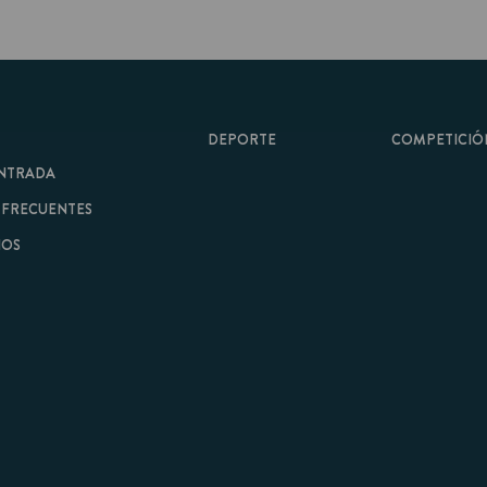
DEPORTE
COMPETICIÓN
A
ENTES
minos y Condiciones
|
Aviso Legal
| Hecho con
por
Cobbleweb
| v7