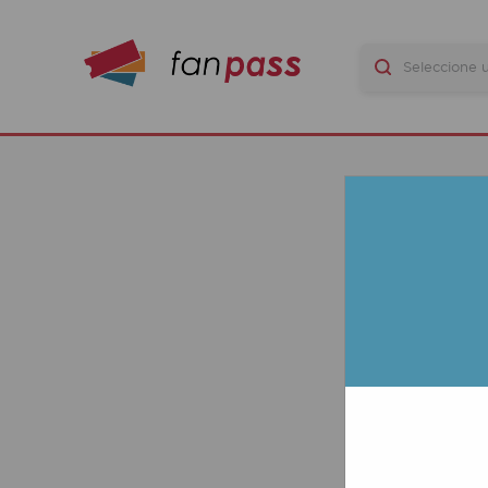
G
LAS