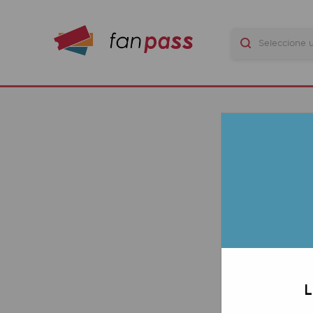
G
LAS 