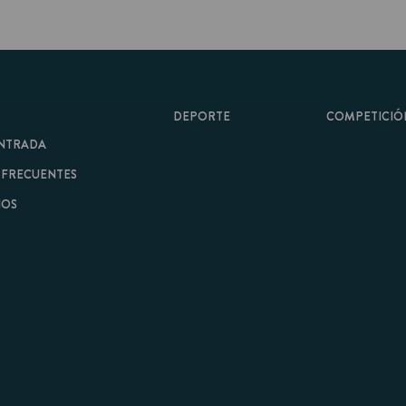
DEPORTE
COMPETICIÓN
A
ENTES
minos y Condiciones
|
Aviso Legal
| Hecho con
por
Cobbleweb
| v7