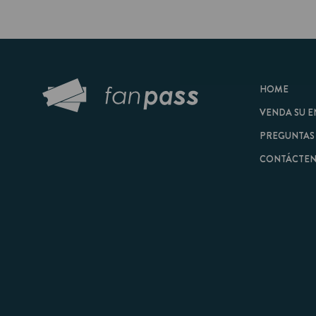
HOME
VENDA SU ENTRAD
PREGUNTAS FRECU
CONTÁCTENOS
© 2026 FanPass |
Tér