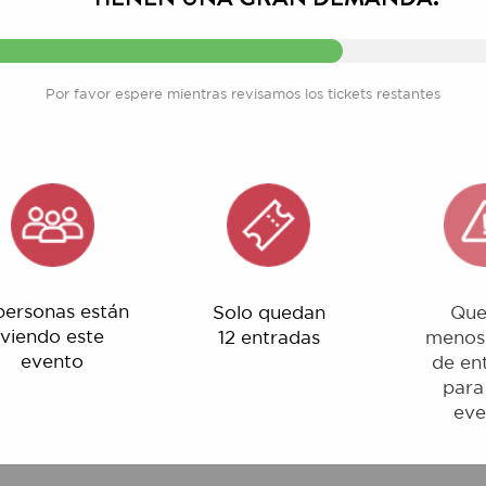
Por favor espere mientras revisamos los tickets restantes
nas están
Solo quedan
Quedan
o este
12 entradas
menos del 1%
ento
de entradas
para este
evento