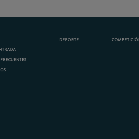
DEPORTE
COMPETICIÓN
A
ENTES
minos y Condiciones
|
Aviso Legal
| Hecho con
por
Cobbleweb
| v7