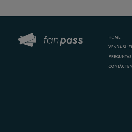
HOME
VENDA SU ENTRAD
PREGUNTAS FRECU
CONTÁCTENOS
© 2026 FanPass |
Tér