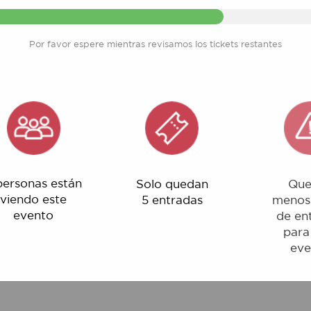
Por favor espere mientras revisamos los tickets restantes
nas están
Solo quedan
Quedan
o este
5 entradas
menos del 1%
ento
de entradas
para este
evento