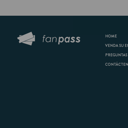
HOME
VENDA SU ENTRAD
PREGUNTAS FRECU
CONTÁCTENOS
© 2026 FanPass |
Tér