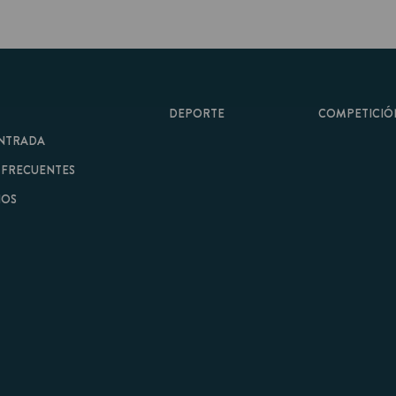
DEPORTE
COMPETICIÓN
A
ENTES
minos y Condiciones
|
Aviso Legal
| Hecho con
por
Cobbleweb
| v7