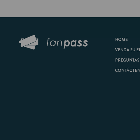
HOME
VENDA SU ENTRAD
PREGUNTAS FRECU
CONTÁCTENOS
© 2026 FanPass |
Tér