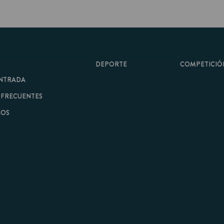
DEPORTE
COMPETICIÓN
A
ENTES
minos y Condiciones
|
Aviso Legal
| Hecho con
por
Cobbleweb
| v7