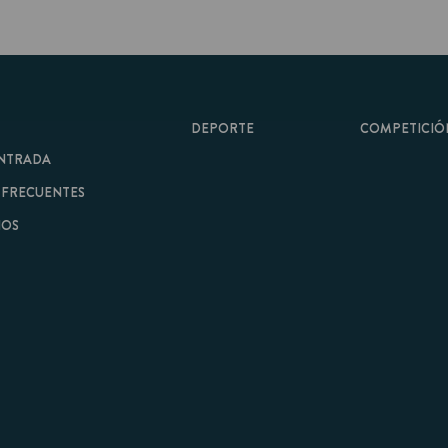
DEPORTE
COMPETICIÓN
A
ENTES
minos y Condiciones
|
Aviso Legal
| Hecho con
por
Cobbleweb
| v7