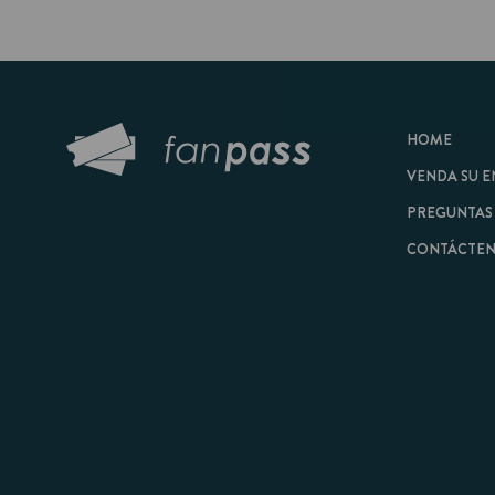
HOME
VENDA SU ENTRAD
PREGUNTAS FRECU
CONTÁCTENOS
© 2026 FanPass |
Tér