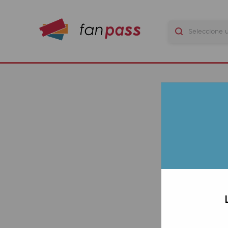
BA
LAS 
EL