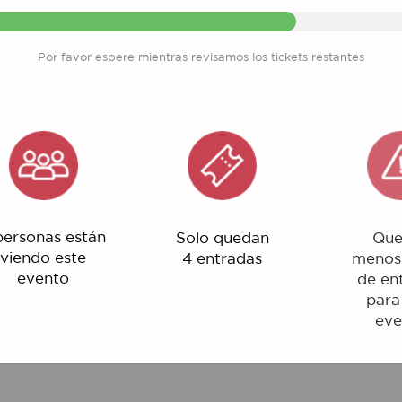
Por favor espere mientras revisamos los tickets restantes
nas están
Solo quedan
Quedan
o este
4 entradas
menos del 1%
ento
de entradas
para este
evento