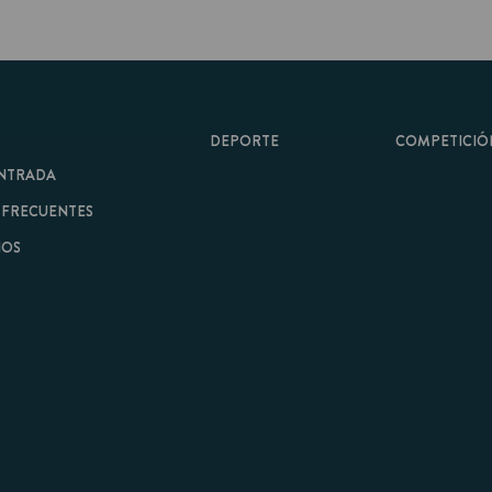
DEPORTE
COMPETICIÓN
A
ENTES
minos y Condiciones
|
Aviso Legal
| Hecho con
por
Cobbleweb
| v7