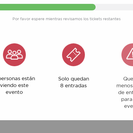
Por favor espere mientras revisamos los tickets restantes
nas están
Solo quedan
Quedan
o este
8 entradas
menos del 1%
ento
de entradas
para este
evento