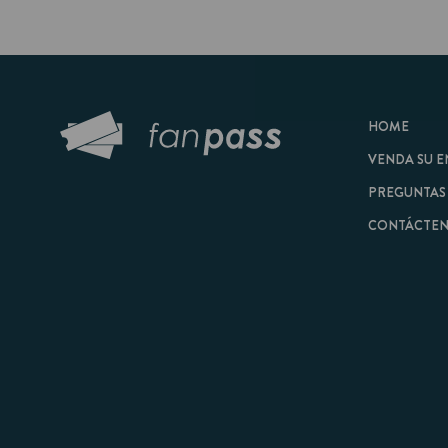
HOME
VENDA SU ENTRAD
PREGUNTAS FRECU
CONTÁCTENOS
© 2026 FanPass |
Tér