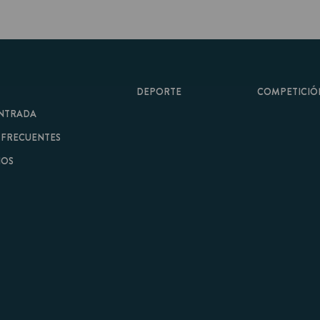
DEPORTE
COMPETICIÓN
A
ENTES
minos y Condiciones
|
Aviso Legal
| Hecho con
por
Cobbleweb
| v7