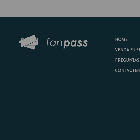
HOME
VENDA SU ENTRAD
PREGUNTAS FRECU
CONTÁCTENOS
© 2026 FanPass |
Tér