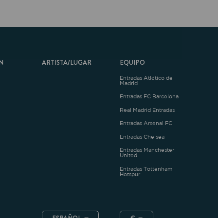
ARTISTA/LUGAR
EQUIPO
Entradas Atlético de
Madrid
Entradas FC Barcelona
Real Madrid Entradas
Entradas Arsenal FC
Entradas Chelsea
Entradas Manchester
United
Entradas Tottenham
Hotspur
ESPAÑOL
€
.4.1