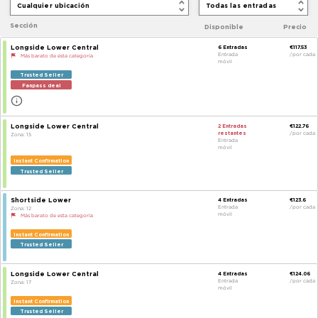
Cualquier ubicación
Sección
Disponible
Longside Lower Central
6
Entradas
Entrada
Más barato de esta categoría
móvil
Trusted Seller
Fanpass deal
Longside Lower Central
2
Entradas
restantes
Zona
:
15
Entrada
móvil
Instant Confirmation
Trusted Seller
Shortside Lower
4
Entradas
Entrada
Zona
:
12
móvil
Más barato de esta categoría
Instant Confirmation
Trusted Seller