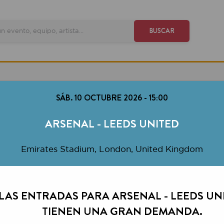
VE
BUSCAR
SÁB. 10 OCTUBRE 2026
-
15:00
ARSENAL - LEEDS UNITED
Emirates Stadium, London, United Kingdom
FELICIDADES