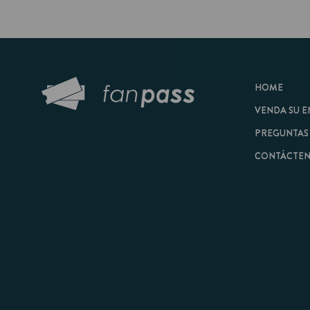
HOME
VENDA SU ENTRAD
PREGUNTAS FRECU
CONTÁCTENOS
© 2026 FanPass |
Tér