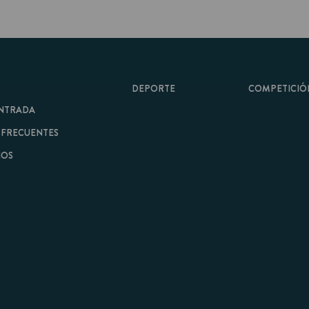
DEPORTE
COMPETICIÓN
A
ENTES
minos y Condiciones
|
Aviso Legal
| Hecho con
por
Cobbleweb
| v7