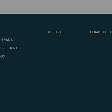
DEPORTE
COMPETICIÓN
A
ENTES
minos y Condiciones
|
Aviso Legal
| Hecho con
por
Cobbleweb
| v7