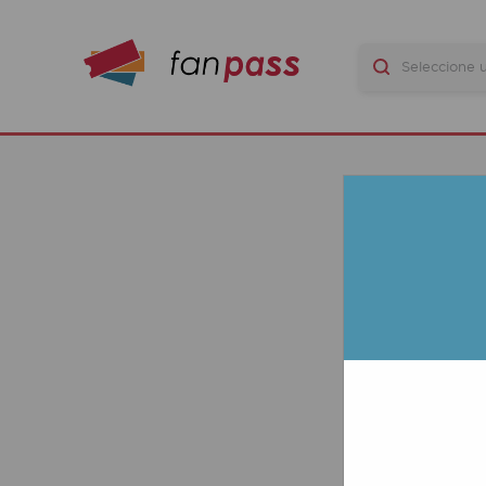
J
L
N