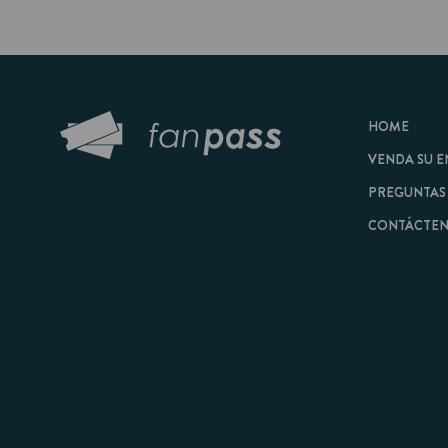
HOME
VENDA SU ENTRAD
PREGUNTAS FRECU
CONTÁCTENOS
© 2026 FanPass |
Tér