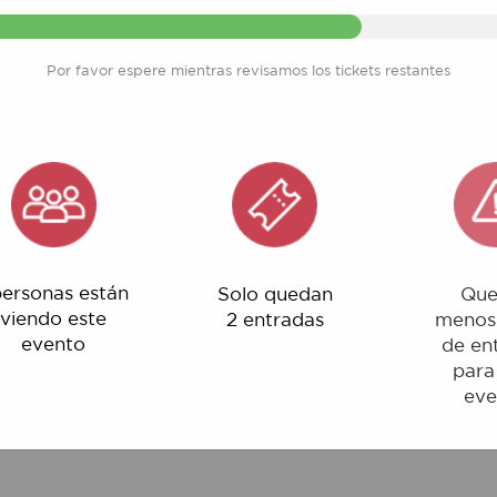
Por favor espere mientras revisamos los tickets restantes
nas están
Solo quedan
Quedan
o este
2 entradas
menos del 1%
ento
de entradas
para este
evento