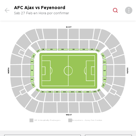
AFC Ajax vs Feyenoord
Sáb 27 Feb en Hora por confirmar
EAST
418
420
419
421
423
422
417
424
416
425
121
122
119
120
123
118
124
117
019
020
021
022
018
023
415
825
024
017
816
42
116
125
025
016
414
427
115
126
015
026
NORTH
428
114
127
413
014
027
028
013
113
128
429
412
029
012
129
112
430
011
411
001
829
812
002
010
008
007
006
005
004
003
111
101
102
110
103
108
107
106
105
104
401
410
402
409
403
404
408
407
405
406
WEST
VIP & Hospitality Packages
Bezoekers - Away Fan Section 