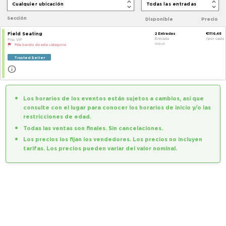
Cualquier ubicación
Sección
Disponible
Field Seating
2
Entradas
Entrada
Fila
:
VIP
móvil
Más barato de esta categoría
Trusted Seller
Los horarios de los eventos están sujetos a cambios, así qu
consulte con el lugar para conocer los horarios de inicio y/o 
restricciones de edad.
Todas las ventas son finales. Sin cancelaciones.
Los precios los fijan los vendedores. Los precios no incluyen
tarifas. Los precios pueden variar del valor nominal.