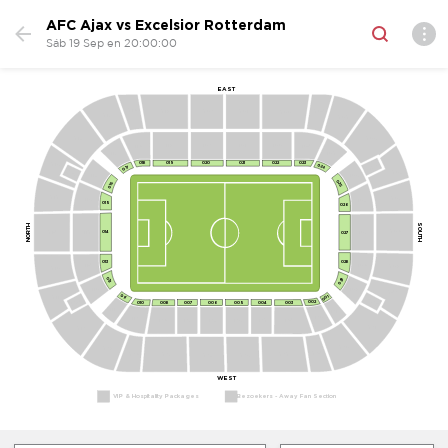
AFC Ajax vs Excelsior Rotterdam
Sáb 19 Sep en 20:00:00
EAST
418
420
419
421
423
422
417
424
416
425
121
122
119
120
123
118
124
117
019
020
021
022
018
023
415
825
024
017
816
42
116
125
025
016
414
427
115
126
015
026
NORTH
428
114
127
413
014
027
028
013
113
128
429
412
029
012
129
112
430
011
411
001
829
812
002
010
008
007
006
005
004
003
111
101
102
110
103
108
107
106
105
104
401
410
402
409
403
404
408
407
405
406
WEST
VIP & Hospitality Packages
Bezoekers - Away Fan Section 