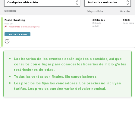
Cualquier ubicación
Sección
Disponible
Field Seating
2
Entradas
Entrada
Fila
:
VIP
móvil
Más barato de esta categoría
Trusted Seller
Los horarios de los eventos están sujetos a cambios, así qu
consulte con el lugar para conocer los horarios de inicio y/o 
restricciones de edad.
Todas las ventas son finales. Sin cancelaciones.
Los precios los fijan los vendedores. Los precios no incluyen
tarifas. Los precios pueden variar del valor nominal.